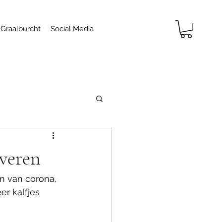
 Graalburcht
Social Media
everen
n van corona, 
r kalfjes 